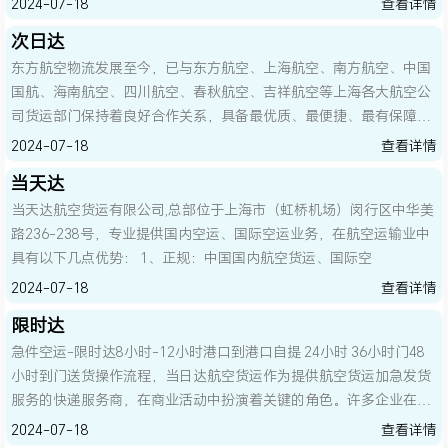
2024-07-18
查看详情
次日达
东方航空物流发展至今，已与东方航空、上海航空、南方航空、中国
国航、海南航空、四川航空、春秋航空、吉祥航空等上海各大航空公
司货运部门保持着良好合作关系，具备最优质、最便捷、最有保障的
航班腹舱保障优势。FM空运业务立足上海，辐射长三角，服务客户包
2024-07-18
查看详情
括知名汽车零部件生产企业、医疗用品生产企业、生鲜供应商、贵金
当天达
属贸易商、电子元器件生产商、展会物资供应商及中高端商务个人客
当天达航空货运有限公司,总部位于上海市（虹桥机场）闵行区中华美
户等。FM配送业务利用在上海虹桥国际机场货站、浦东国际机场货
路236-238号，专业提供国内空运、国际空运业务，在航空运输业中
站、东方航空货站提货处的独有运营保障优势，为客户提供到达上海
具有以下几点优势： 1、正规：中国国内航空货运、国际空
虹桥机场、浦东机场的进港货物
2024-07-18
查看详情
限时达
急件空运-限时达8小时-12小时港口到港口自提 24小时 36小时门48
小时到门送货操作流程，当日达航空货运作为提供航空货运加急发货
服务的快递服务商，在商业活动中扮演着关键的角色。许多企业在面
临加急发货的情况下，需要当日发送当日送达，而传统的物流运输方
2024-07-18
查看详情
式往往无法满足这种紧急需求。当日达航空货运的航空急件快运服务