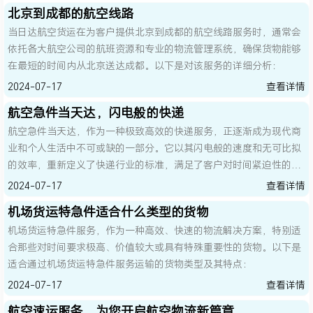
北京到成都的航空线路
则能够提供高效、可靠的解决方案，保证货物能够在当日送达目的
当日达航空货运在为客户提供北京到成都的航空线路服务时，通常会
地。
依托各大航空公司的航班资源和专业的物流管理系统，确保货物能够
在最短的时间内从北京送达成都。以下是对该服务的详细分析：
2024-07-17
查看详情
航空急件当天达，闪电般的快递
航空急件当天达，作为一种极致高效的快递服务，正逐渐成为现代商
业和个人生活中不可或缺的一部分。它以其闪电般的速度和无可比拟
的效率，重新定义了快递行业的标准，满足了客户对时间紧迫性的最
高要求。
2024-07-17
查看详情
机场货运特急件适合什么类型的货物
机场货运特急件服务，作为一种高效、快速的物流解决方案，特别适
合那些对时间要求极高、价值较大或具有特殊重要性的货物。以下是
适合通过机场货运特急件服务运输的货物类型及其特点：
2024-07-17
查看详情
航空速运服务，为您开启航空物流新篇章