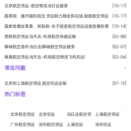
北京航空货运-航空物流当日达服务
[10-17]
国务院：提升国际航空 货运能力稳定供应链 鼓励航空货运
[10-17]
企业与物流企业联合重组
国家发展改革委、民航局-关于促进航空货运设施发展的意
[10-14]
见发改基础〔2020〕1319号
昆明航空货运当天达-机场航空快递运输
[02-08]
聊城航空急件当日达|聊城航空货运服务
[02-07]
南昌航空货运当天达~机场航空物流飞机托运!
[02-06]
常见问题
>
北京到上海航空货运,航空托运运输
[07-15]
热门标签
北京航空货运
北京空运
当日达航空货
上海航空货运
广州航空货运
深圳航空货运
运
上海空运
深圳空运