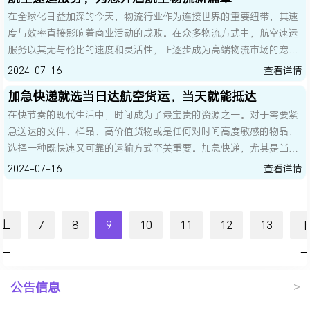
在全球化日益加深的今天，物流行业作为连接世界的重要纽带，其速
度与效率直接影响着商业活动的成败。在众多物流方式中，航空速运
服务以其无与伦比的速度和灵活性，正逐步成为高端物流市场的宠
儿，为客户开启了一个全新的航空物流篇章。
2024-07-16
查看详情
加急快递就选当日达航空货运，当天就能抵达
在快节奏的现代生活中，时间成为了最宝贵的资源之一。对于需要紧
急送达的文件、样品、高价值货物或是任何对时间高度敏感的物品，
选择一种既快速又可靠的运输方式至关重要。加急快递，尤其是当日
达航空货运，成为了众多企业和个人在面对紧急物流需求时的首选方
2024-07-16
查看详情
案。
上
7
8
9
10
11
12
13
一
页
公告信息
>