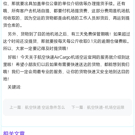
位，那就要出具加盖单位公章的单位介绍信等办理提货手续。还有
哦，所有客户去机场自提，都要付机场提货费，这部分费用是机场航
司收取的，因为空运的货物都是由机场的工作人员卸货后，再运到提
货仓库的。
另外，货物到了目的地机场之后，有三天免费保管期哦！如果超过
这个时间还没提货，那就要按每天每公斤收取0.1元的逾期仓储费啦。
所以，大家一定要记得及时提货哦！
好啦！今天关于航空快递AirCargo机场空运官网的服务就介绍到这
里啦！希望小朋友们以后如果有需要快速送达的货物，都能想到我们
哦！我们一定会用最专业的服务，让你的货物快速又安全地到达目的
地！
关键词:
上一篇：
航空快递 空运急件怎么
下一篇：
航空快递-机场空运限
邮寄
时达
相关文章