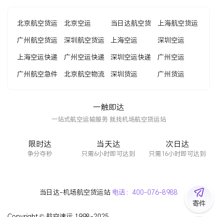
北京航空货运
北京空运
当日达航空货
上海航空货运
广州航空货运
深圳航空货运
运
上海空运
深圳空运
上海空运快递
广州空运快递
深圳空运快递
广州空运
广州航空急件
北京航空物流
深圳货运
广州货运
一触即达
一站式航空运输服务 就找机场航空货运站
限时达
当天达
次日达
争分夺秒
只需6小时即可达到
只需16小时即可达到
当日达-机场航空货运站
电话：
400-076-8988
寄件
Copyright © 航空速运 1998-2025