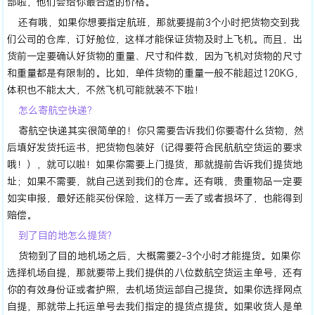
部啦，他们会给你最合适的价格。
还有哦，如果你想要指定航班，那就要提前3个小时把货物交到我
们公司的仓库，订好舱位，这样才能保证货物及时上飞机。而且，出
货前一定要确认好货物的重量、尺寸和件数，因为飞机对货物的尺寸
和重量都是有限制的。比如，单件货物的重量一般不能超过120KG，
体积也不能太大，不然飞机可能就装不下啦！
怎么寄航空快递？
寄航空快递其实很简单的！你只需要告诉我们你要寄什么货物，然
后填好发货托运书，把货物包装好（记得要符合民航航空货运的要求
哦！），就可以啦！如果你需要上门提货，那就提前告诉我们提货地
址；如果不需要，就自己送到我们的仓库。还有哦，贵重物品一定要
如实申报，最好还能买份保险，这样万一丢了或者损坏了，也能得到
赔偿。
到了目的地怎么提货？
货物到了目的地机场之后，大概需要2-3个小时才能提货。如果你
选择机场自提，那就要带上我们提供的八位数航空货运主单号，还有
你的有效身份证或者护照，去机场货运部自己提货。如果你选择网点
自提，那就带上托运单号去我们指定的提货点提货。如果收货人是单