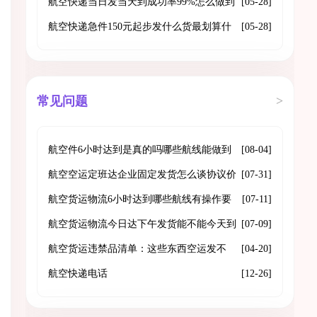
航空快递当日发当天到成功率99%怎么做到
[05-28]
的
航空快递急件150元起步发什么货最划算什
[05-28]
么不能发
常见问题
>
航空件6小时达到是真的吗哪些航线能做到
[08-04]
门到门
航空空运定班达企业固定发货怎么谈协议价
[07-31]
格和舱位保障
航空货运物流6小时达到哪些航线有操作要
[07-11]
点是什么
航空货运物流今日达下午发货能不能今天到
[07-09]
航空货运违禁品清单：这些东西空运发不
[04-20]
了，发之前一定看清
航空快递电话
[12-26]