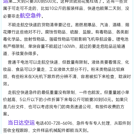
运
第二天到只要300到500元。这种货就别花冤枉钱了。还有一些货
属于可走可不走的，比如10公斤的服装样品，快递也能第二天到，没
航空急件
必要非走
。
不能走航空快递的货物清单要记住。易燃易爆品，汽油、酒精、烟
花爆竹这些绝对不行。腐蚀性物品，硫酸、盐酸。有毒物品，各类剧
毒化学品。放射性物品。强磁性物品可能影响飞机导航设备。锂电池
有严格限制，单块容量不能超过160Wh，超过的要走危险品运输通
道，手续复杂得多。
普通干电池可以走航空快递，但数量有限制。液体类要看情况，化
妆品、食品可以少量走，工业液体大部分不行。粉末类物品比较麻
烦，有些粉末在X光机下跟炸药分辨不清，容易被扣下来检查，耽误时
效。
走航空快递急件的最低重量没有限制，一件也能发。但重量越小单
价越高，5公斤以下的小件折算下来每公斤可能要30到50元。如果只
是几份文件，也可以考虑找专门的商务速递公司，有按件收费的方
案。
当日达空运
电话400-728-6696，急件专车专人处理，从取件到
签收全程跟踪，文件样品机械配件都能当天到。