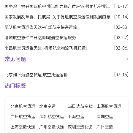
国务院：提升国际航空 货运能力稳定供应链 鼓励航空货运
[10-17]
企业与物流企业联合重组
国家发展改革委、民航局-关于促进航空货运设施发展的意
[10-14]
见发改基础〔2020〕1319号
昆明航空货运当天达-机场航空快递运输
[02-08]
聊城航空急件当日达|聊城航空货运服务
[02-07]
南昌航空货运当天达~机场航空物流飞机托运!
[02-06]
常见问题
>
北京到上海航空货运,航空托运运输
[07-15]
热门标签
北京航空货运
北京空运
当日达航空货
上海航空货运
广州航空货运
深圳航空货运
运
上海空运
深圳空运
上海空运快递
广州空运快递
深圳空运快递
广州空运