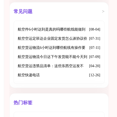
常见问题
>
航空件6小时达到是真的吗哪些航线能做到
[08-04]
门到门
航空空运定班达企业固定发货怎么谈协议价
[07-31]
格和舱位保障
航空货运物流6小时达到哪些航线有操作要
[07-11]
点是什么
航空货运物流今日达下午发货能不能今天到
[07-09]
航空货运违禁品清单：这些东西空运发不
[04-20]
了，发之前一定看清
航空快递电话
[12-26]
热门标签