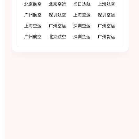
北京航空
北京空运
当日达航
上海航空
货运
广州航空
深圳航空
空货运
上海空运
货运
深圳空运
货运
上海空运
货运
广州空运
深圳空运
广州空运
快递
广州航空
快递
北京航空
快递
深圳货运
广州货运
急件
物流