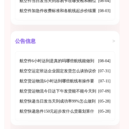
站取
航空件当日发当天到容易卡在哪安检和舱位
[08-04]
怎么避坑
航空件加急件收费标准和各航线起步价续重
[08-03]
费用
公告信息
>
航空件6小时达到是真的吗哪些航线能做到
[08-04]
门到门
航空空运定班达企业固定发货怎么谈协议价
[07-31]
格和舱位保障
航空货运物流6小时达到哪些航线有操作要
[07-11]
点是什么
航空货运物流今日达下午发货能不能今天到
[07-09]
航空快递当日发当天到成功率99%怎么做到
[05-28]
的
航空快递急件150元起步发什么货最划算什
[05-28]
么不能发