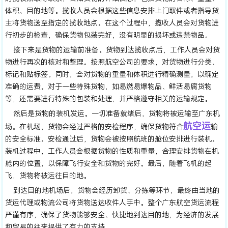
体积、目的地等。揽收人员会根据这些信息安排上门取件或者指导货
主将货物送至指定的揽收地点。在这个过程中，揽收人员会对货物进
行初步的检查，确保货物包装完好，没有明显的损坏或违禁物品。
接下来是货物的运输前准备。货物到达揽收点后，工作人员会对货
物进行再次的核对和整理。按照航空公司的要求，对货物进行分类、
标记和贴标签。同时，会对货物的重量和体积进行精确测量，以确定
准确的运费。对于一些特殊货物，如易燃易爆物品、鲜活易腐货物
等，还需要进行特殊的包装和处理，并严格遵守相关的运输规定。
然后是货物的装机发运。一切准备就绪后，货物将被运输至广东机
航
空运
场。在机场，货物会经过严格的安检程序，确保货物符合
输
的安全标准。安检通过后，货物会被按照航班的舱位安排进行装机。
装机过程中，工作人员会根据货物的性质和重量，合理安排货物在机
舱内的位置，以保障飞行安全和货物的完好。最后，随着飞机的起
飞，货物将被运往目的地。
到达目的地机场后，货物会经历卸货、分拣等环节，最终由当地的
货运代理或物流公司将货物送达收件人手中。整个广东航空货运流程
严谨有序，确保了货物能够安全、快捷地到达目的地，为经济的发展
和贸易的往来提供了有力的支持。