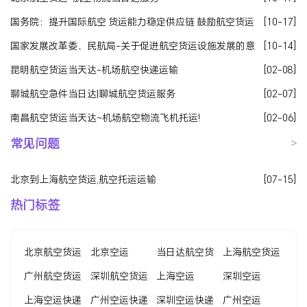
国务院：提升国际航空 货运能力稳定供应链 鼓励航空货运
[10-17]
企业与物流企业联合重组
国家发展改革委、民航局-关于促进航空货运设施发展的意
[10-14]
见发改基础〔2020〕1319号
昆明航空货运当天达-机场航空快递运输
[02-08]
聊城航空急件当日达|聊城航空货运服务
[02-07]
南昌航空货运当天达~机场航空物流飞机托运!
[02-06]
常见问题
>
北京到上海航空货运,航空托运运输
[07-15]
热门标签
北京航空货运
北京空运
当日达航空货
上海航空货运
广州航空货运
深圳航空货运
运
上海空运
深圳空运
上海空运快递
广州空运快递
深圳空运快递
广州空运