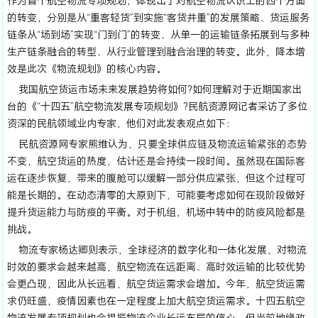
作为首个航空物流专项规划，体现出了对航空物流认识上的四个方面
的转变，分别是从“重客轻货”到实施“客货并重”的发展策略、货运服务
链条从“场到场”实现“门到门”的转变、从单一的运输链条拓展到与多种
生产链条融合的转型、从行业管理到融合治理的转变。此外，降本增
效是此次《物流规划》的核心内容。
我国航空货运市场未来发展趋势将如何?如何理解对于近期国家出
台的《“十四五”航空物流发展专项规划》?民航资源网记者采访了多位
资深的民航领域业内专家，他们对此发表观点如下：
民航资源网专家熊维认为，只要全球供应链及物流运输紧张的态势
不变，航空货运的热度，估计还是会持续一段时间。虽然现在国际客
运在逐步恢复，带来的腹舱可以缓解一部分供应紧张，但这个过程可
能是长期的。在动态清零的大原则下，可能要考虑如何在现阶段做好
提升货运能力与防疫的平衡。对于机组，机场中转中的防疫风险都是
挑战。
物流专家杨达卿则表示，全球经济的数字化和一体化发展，对物流
时效的要求会越来越高，航空物流在远距离、高时效运输的比较优势
会更凸现，因此从长远看，航空货运需求会增加。今年，航空货运需
求仍旺盛，疫情因素也在一定程度上加大航空货运需求。十四五航空
物流发展专项规划也会提振物流企业长远布局的信心。但当前地缘政