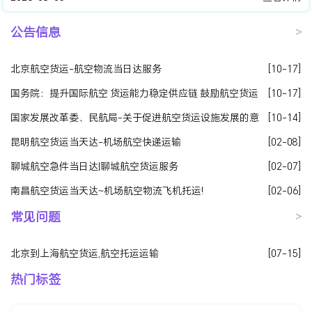
公告信息
>
北京航空货运-航空物流当日达服务
[10-17]
国务院：提升国际航空 货运能力稳定供应链 鼓励航空货运
[10-17]
企业与物流企业联合重组
国家发展改革委、民航局-关于促进航空货运设施发展的意
[10-14]
见发改基础〔2020〕1319号
昆明航空货运当天达-机场航空快递运输
[02-08]
聊城航空急件当日达|聊城航空货运服务
[02-07]
南昌航空货运当天达~机场航空物流飞机托运!
[02-06]
常见问题
>
北京到上海航空货运,航空托运运输
[07-15]
热门标签