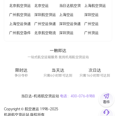
北京航空货运
北京空运
当日达航空货
上海航空货运
广州航空货运
深圳航空货运
运
上海空运
深圳空运
上海空运快递
广州空运快递
深圳空运快递
广州空运
广州航空急件
北京航空物流
深圳货运
广州货运
一触即达
一站式航空运输服务 就找机场航空货运站
限时达
当天达
次日达
争分夺秒
只需6小时即可达到
只需16小时即可达到
当日达-机场航空货运站
电话：
400-076-8988
寄件
Copyright © 航空速运 1998-2025
机场航空货运站 版权所有