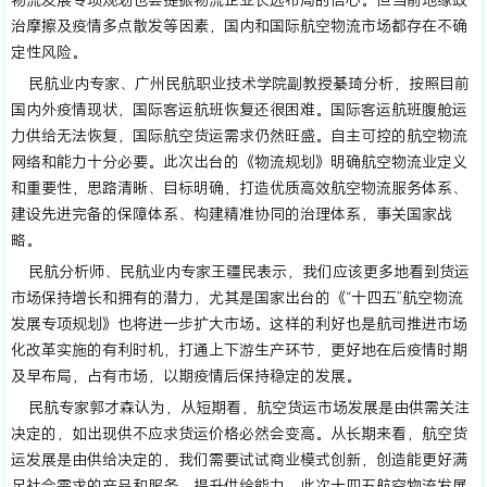
治摩擦及疫情多点散发等因素，国内和国际航空物流市场都存在不确
定性风险。
民航业内专家、广州民航职业技术学院副教授綦琦分析，按照目前
国内外疫情现状，国际客运航班恢复还很困难。国际客运航班腹舱运
力供给无法恢复，国际航空货运需求仍然旺盛。自主可控的航空物流
网络和能力十分必要。此次出台的《物流规划》明确航空物流业定义
和重要性，思路清晰、目标明确，打造优质高效航空物流服务体系、
建设先进完备的保障体系、构建精准协同的治理体系，事关国家战
略。
民航分析师、民航业内专家王疆民表示，我们应该更多地看到货运
市场保持增长和拥有的潜力，尤其是国家出台的《“十四五”航空物流
发展专项规划》也将进一步扩大市场。这样的利好也是航司推进市场
化改革实施的有利时机，打通上下游生产环节，更好地在后疫情时期
及早布局，占有市场，以期疫情后保持稳定的发展。
民航专家郭才森认为，从短期看，航空货运市场发展是由供需关注
决定的，如出现供不应求货运价格必然会变高。从长期来看，航空货
运发展是由供给决定的，我们需要试试商业模式创新，创造能更好满
足社会需求的产品和服务，提升供给能力。此次十四五航空物流发展