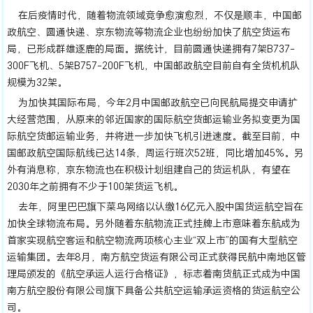
在后疫情时代，随着物流领域竞争愈演愈烈，不仅是顺丰，中国邮
政航空、圆通快递、京东物流等物流企业也纷纷加快了航空货运布
局，已形成群雄逐鹿的局面。据统计，目前圆通快递拥有7架B737-
300F飞机、5架B757-200F飞机，中国邮政航空目前自有全货机机队
规模为32架。
为加快其国际布局，今年2月中国邮政航空已向民航局提交申请扩
大经营范围，从原来的邻近国家的国际航空货邮运输业务拟变更为国
际航空货邮运输业务，并将进一步加快飞机引进速度。截至目前，中
国邮政航空国际航线已达14条，周运行班次52班，同比增加45%。另
外有消息称，京东物流也在积极计划组建自己的货运机队，有望在
2030年之前拥有不少于100架货运飞机。
去年，阿里巴巴旗下菜鸟网络以认缴16亿元入股中国货运航空旨在
加快全球物流布局。另外随着东航物流正式挂牌上市意味着东航成为
首家实现航空客运和航空物流两项核心主业“双上市”的国有大型航空
运输集团。去年8月，南方航空货运有限公司正式获得民航中南地区管
理局颁发的《航空承运人运行合格证》，标志着南货航正式成为中国
南方航空股份有限公司旗下具备公共航空运输承运资格的货运航空公
司。