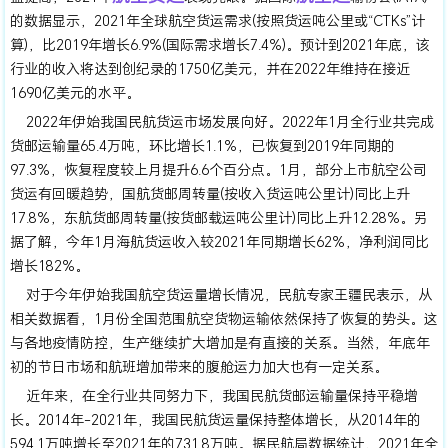
的数据显示，2021年全球航空货运需求(按照货运吨公里或“CTKs”计
算)，比2019年增长6.9%(国际需求增长7.4%)。预计到2021年底，该
行业的收入将达到创纪录的1750亿美元，并在2022年维持在接近
1690亿美元的水平。
2022年伊始我国民航货运市场发展向好。2022年1月全行业共完成
货邮运输量65.4万吨，环比增长1.1%，已恢复到2019年同期的
97.3%，恢复程度较上月提升6.6个百分点。1月，部分上市航空公司
货运有回暖趋势，国航货邮周转量(按收入货运吨公里计)同比上升
17.8%，东航货邮周转量(按货邮载运吨公里计)同比上升12.28%。另
据了解，今年1月海航货运收入较2021年同期增长62%，净利润同比
增长182%。
对于今年伊始我国航空货运量增长情况，民航专家王疆民表示，从
相关数据看，1月份全国范围航空货物运输依然保持了恢复的势头。这
与各地疫情防控，生产继续扩大增加是有直接的关系。当然，年底年
初的节日市场和航班增加带来的腹舱运力加大也有一定关系。
近年来，在全行业共同努力下，我国民航货邮运输量保持平稳增
长。2014年-2021年，我国民航货运量保持整体增长，从2014年的
594.1万吨增长至2021年的731.8万吨。据民航局数据统计，2021年全