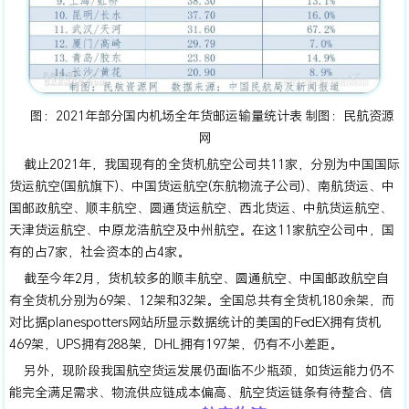
图：2021年部分国内机场全年货邮运输量统计表 制图：民航资源
网
截止2021年，我国现有的全货机航空公司共11家，分别为中国国际
货运航空(国航旗下)、中国货运航空(东航物流子公司)、南航货运、中
国邮政航空、顺丰航空、圆通货运航空、西北货运、中航货运航空、
天津货运航空、中原龙浩航空及中州航空。在这11家航空公司中，国
有的占7家，社会资本的占4家。
截至今年2月，货机较多的顺丰航空、圆通航空、中国邮政航空自
有全货机分别为69架、12架和32架。全国总共有全货机180余架，而
对比据planespotters网站所显示数据统计的美国的FedEX拥有货机
469架，UPS拥有288架，DHL拥有197架，仍有不小差距。
另外，现阶段我国航空货运发展仍面临不少瓶颈，如货运能力仍不
能完全满足需求、物流供应链成本偏高、航空货运链条有待整合、信