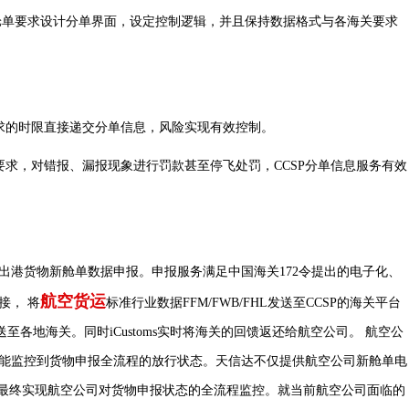
的舱单要求设计分单界面，设定控制逻辑，并且保持数据格式与各海关要求
的时限直接递交分单信息，风险实现有效控制。
，对错报、漏报现象进行罚款甚至停飞处罚，CCSP分单信息服务有效
港货物新舱单数据申报。申报服务满足中国海关172令提出的电子化、
航空货运
接， 将
标准行业数据FFM/FWB/FHL发送至CCSP的海关平台
式并发送至各地海关。同时iCustoms实时将海关的回馈返还给航空公司。 航空公
并能监控到货物申报全流程的放行状态。天信达不仅提供航空公司新舱单电
，最终实现航空公司对货物申报状态的全流程监控。就当前航空公司面临的