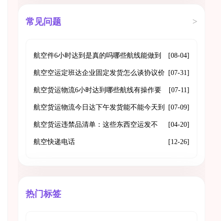
常见问题
>
航空件6小时达到是真的吗哪些航线能做到
[08-04]
门到门
航空空运定班达企业固定发货怎么谈协议价
[07-31]
格和舱位保障
航空货运物流6小时达到哪些航线有操作要
[07-11]
点是什么
航空货运物流今日达下午发货能不能今天到
[07-09]
航空货运违禁品清单：这些东西空运发不
[04-20]
了，发之前一定看清
航空快递电话
[12-26]
热门标签