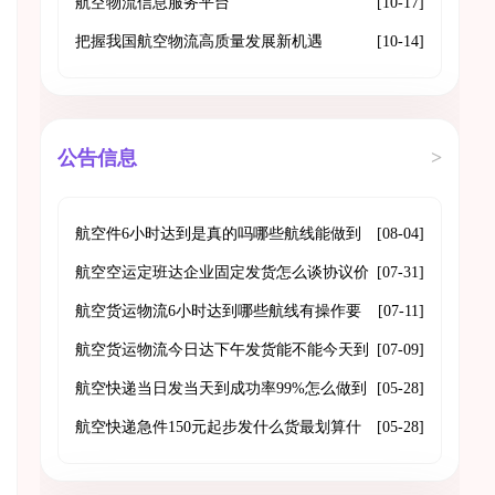
航空物流信息服务平台
[10-17]
把握我国航空物流高质量发展新机遇
[10-14]
公告信息
>
航空件6小时达到是真的吗哪些航线能做到
[08-04]
门到门
航空空运定班达企业固定发货怎么谈协议价
[07-31]
格和舱位保障
航空货运物流6小时达到哪些航线有操作要
[07-11]
点是什么
航空货运物流今日达下午发货能不能今天到
[07-09]
航空快递当日发当天到成功率99%怎么做到
[05-28]
的
航空快递急件150元起步发什么货最划算什
[05-28]
么不能发