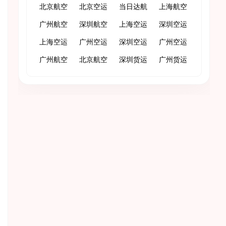
北京航空
北京空运
当日达航
上海航空
货运
广州航空
深圳航空
空货运
上海空运
货运
深圳空运
货运
上海空运
货运
广州空运
深圳空运
广州空运
快递
广州航空
快递
北京航空
快递
深圳货运
广州货运
急件
物流