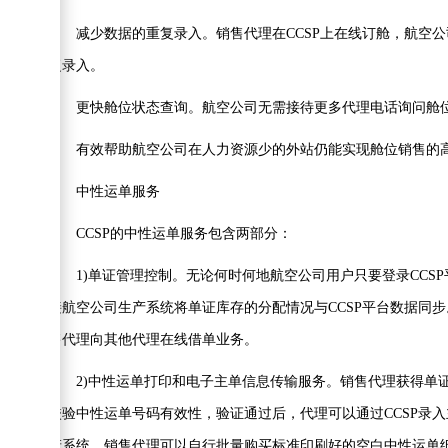
减少数据的重复录入。销售代理在CCSP上在线订舱，航空公
复录入。
更快舱位状态查询。航空公司无需接待更多代理电话询问舱位的
有效帮助航空公司在人力资源少的外站仍能实现舱位销售的高
中性运单服务
CCSP的中性运单服务包含两部分：
1)单证管理控制。无论何时何地航空公司用户只要登录CCSP平
接航空公司生产系统将单证库存的分配情况与CCSP平台数据同步。
售代理向其他代理在线借单业务。
2)中性运单打印和电子主单信息传输服务。销售代理获得单证
校验中性运单号码有效性，验证通过后，代理可以通过CCSP录
产系统。销售代理可以自行批量购买标准印刷好的空白中性运单