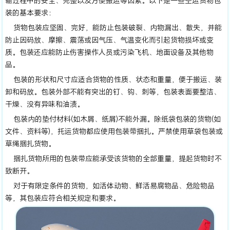
输过程中的安全、完整以及方便搬运等因素。以下是一些空运货物包
装的基本要求：
货物包装应坚固、完好，能防止包装破裂、内物漏出、散失，并能
防止因码放、摩擦、震荡或因气压、气温变化而引起货物损坏或变
质。包装还应能防止伤害操作人员或污染飞机、地面设备及其他物
品。
包装的形状和尺寸应适合货物的性质、状态和重量，便于搬运、装
卸和码放。包装外部不能有突出的钉、钩、刺等，包装表面要整洁、
干燥、没有异味和油渍。
包装内的垫付材料(如木屑、纸屑)不能外漏。除纸袋包装的货物(如
文件、资料等)，托运货物都应使用包装带捆扎。严禁使用草袋包装或
草绳捆扎货物。
捆扎货物所用的包装带应能承受该货物的全部重量，提起货物时不
致断开。
对于有限定条件的货物，如活体动物、鲜活易腐物品、危险物品
等，其包装应符合相关规定和要求。