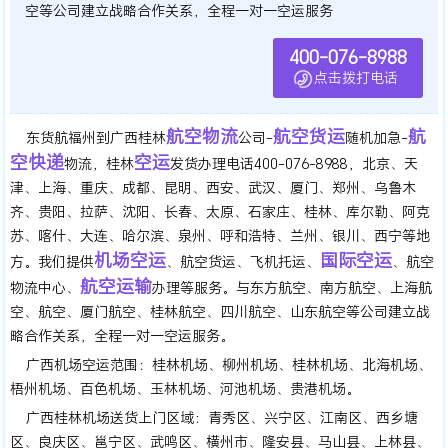
空等公司建立战略合作关系，全程一对一空运服务
400-076-8988
点击拨打电话
航空物流
航空货运
航
东货航福州到广西桂林
公司-
随机加急-
空快递
空运
物流，桂林
发货办理电话400-076-8988，北京、天
津、上海、重庆、成都、昆明、西安、武汉、厦门、郑州、乌鲁木
齐、贵阳、拉萨、沈阳、长春、太原、石家庄、桂林、库尔勒、阿克
苏、喀什、大连、哈尔滨、泉州、呼和浩特、兰州、银川、西宁等地
机场空运
国际空运
方。我们提供
、航空货运、飞机托运、
、航空
航空运输
物流中心、
办理等服务。与东方航空、南方航空、上海航
空、航空、厦门航空、桂林航空、四川航空、山东航空等公司建立战
略合作关系，全程一对一空运服务。
广西机场空运范围：桂林机场、柳州机场、桂林机场、北海机场、
梧州机场、百色机场、玉林机场、河池机场、贵港机场。
广西桂林机场送货上门区域：青秀区、兴宁区、江南区、西乡塘
区、良庆区、邕宁区、武鸣区、横州市、隆安县、马山县、上林县、